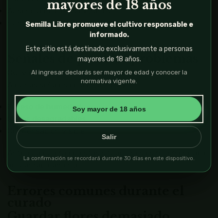
mayores de 18 años
Ausencia de olores extraños.
Humedad equilibrada.
Semilla Libre promueve el cultivo responsable e
informado.
Este sitio está destinado exclusivamente a personas
Señales de posibles problemas
mayores de 18 años.
Conviene revisar periódicamente los frascos.
Al ingresar declarás ser mayor de edad y conocer la
normativa vigente.
Algunas señales de alerta incluyen:
Exceso de humedad.
Soy mayor de 18 años
Olores desagradables.
Condensación visible.
Salir
Ante cualquiera de estas situaciones es recomendable
La confirmación se recordará durante 30 días en este dispositivo.
actuar rápidamente.
Errores comunes durante el
curado
Guardar flores demasiado