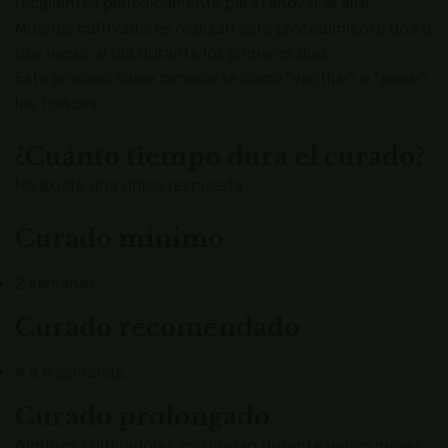
recipientes periódicamente para renovar el aire.
Muchos cultivadores realizan este procedimiento una o
dos veces al día durante los primeros días.
Este proceso suele conocerse como "ventilar" o "airear"
los frascos.
¿Cuánto tiempo dura el curado?
No existe una única respuesta.
Curado mínimo
2 semanas.
Curado recomendado
4 a 8 semanas.
Curado prolongado
Algunos cultivadores continúan durante varios meses.