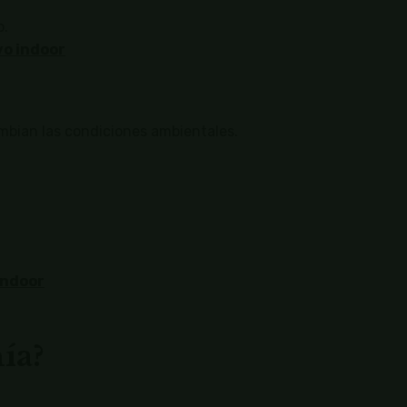
o.
vo indoor
mbian las condiciones ambientales.
indoor
ía?