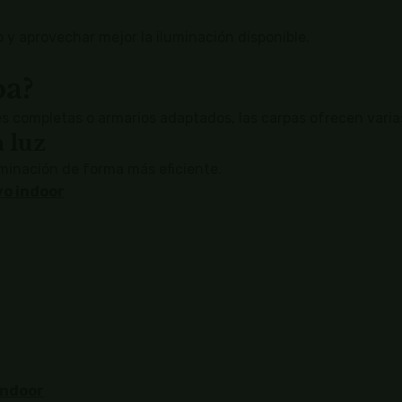
o y aprovechar mejor la iluminación disponible.
pa?
 completas o armarios adaptados, las carpas ofrecen varia
 luz
uminación de forma más eficiente.
vo indoor
indoor