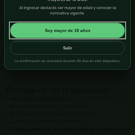
Excelente rendimiento con siembras de primavera.
Al ingresar declarás ser mayor de edad y conocer la
normativa vigente.
Buenos Aires
Soy mayor de 18 años
Muy buenos resultados entre septiembre y noviembre.
Patagonia
Salir
Temporadas más cortas.
La confirmación se recordará durante 30 días en este dispositivo.
Mayor importancia de aprovechar la primavera.
Ventajas de las feminizadas
✔ Mayor potencial productivo.
✔ Mejor aprovechamiento del espacio.
✔ Posibilidad de entrenamientos y podas.
✔ Control más preciso del desarrollo.
👉
Cómo aumentar la producción de una planta de