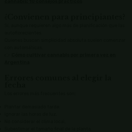
cannabis: 10 consejos prácticos
¿Convienen para principiantes?
Sí, aunque requieren algo más de planificación que las
autoflorecientes.
Quienes buscan simplicidad absoluta suelen comenzar
con automáticas.
👉
Cómo cultivar cannabis por primera vez en
Argentina
Errores comunes al elegir la
fecha
Los errores más frecuentes son:
Plantar demasiado tarde.
Ignorar las horas de luz.
No considerar el clima local.
Subestimar el tamaño final de la planta.