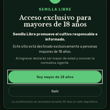
de aire.
Un viento excesivo puede:
SEMILLA LIBRE
Acceso exclusivo para
Doblar ramas.
mayores de 18 años
Aumentar el consumo de agua.
Generar estrés en plantas jóvenes.
Semilla Libre promueve el cultivo responsable e
informado.
Observar las condiciones del lugar durante varios días
Este sitio está destinado exclusivamente a personas
antes de comenzar suele ser una buena práctica.
mayores de 18 años.
Al ingresar declarás ser mayor de edad y conocer la
Riego en balcones
normativa vigente.
Las macetas ubicadas en balcones suelen secarse más
rápido que las plantas cultivadas directamente en
Soy mayor de 18 años
suelo.
Por eso es importante controlar regularmente la
Salir
humedad del sustrato.
Podés profundizar en este tema en nuestra guía:
La confirmación se recordará durante 30 días en este dispositivo.
Cómo regar correctamente una planta de