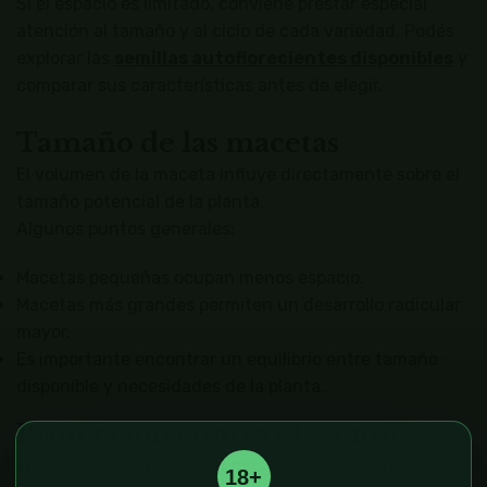
Si el espacio es limitado, conviene prestar especial
atención al tamaño y al ciclo de cada variedad. Podés
explorar las
semillas autoflorecientes disponibles
y
comparar sus características antes de elegir.
Tamaño de las macetas
El volumen de la maceta influye directamente sobre el
tamaño potencial de la planta.
Algunos puntos generales:
Macetas pequeñas ocupan menos espacio.
Macetas más grandes permiten un desarrollo radicular
mayor.
Es importante encontrar un equilibrio entre tamaño
disponible y necesidades de la planta.
Protección contra el viento
Los balcones suelen estar más expuestos a corrientes
18+