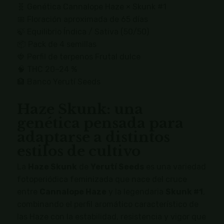
🧬 Genética Cannalope Haze × Skunk #1
📅 Floración aproximada de 65 días
🍃 Equilibrio Índica / Sativa (50/50)
📦 Pack de 4 semillas
🍓 Perfil de terpenos Frutal dulce
🧠 THC 20–24 %
🏦 Banco Yerutí Seeds
Haze Skunk: una
genética pensada para
adaptarse a distintos
estilos de cultivo
La
Haze Skunk
de
Yerutí Seeds
es una variedad
fotoperiódica feminizada que nace del cruce
entre
Cannalope Haze
y la legendaria
Skunk #1
,
combinando el perfil aromático característico de
las Haze con la estabilidad, resistencia y vigor que