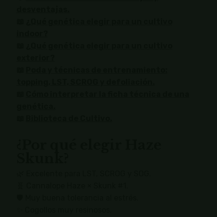
desventajas.
📖
¿Qué genética elegir para un cultivo
indoor?
📖
¿Qué genética elegir para un cultivo
exterior?
📖
Poda y técnicas de entrenamiento:
topping, LST, SCROG y defoliación.
📖
Cómo interpretar la ficha técnica de una
genética.
📖
Biblioteca de Cultivo.
¿Por qué elegir Haze
Skunk?
🌿 Excelente para LST, SCROG y SOG.
🧬 Cannalope Haze × Skunk #1.
🛡 Muy buena tolerancia al estrés.
✨ Cogollos muy resinosos.