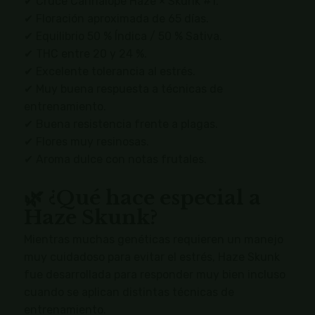
✔ Cruce Cannalope Haze × Skunk #1.
✔ Floración aproximada de 65 días.
✔ Equilibrio 50 % Índica / 50 % Sativa.
✔ THC entre 20 y 24 %.
✔ Excelente tolerancia al estrés.
✔ Muy buena respuesta a técnicas de
entrenamiento.
✔ Buena resistencia frente a plagas.
✔ Flores muy resinosas.
✔ Aroma dulce con notas frutales.
🌿 ¿Qué hace especial a
Haze Skunk?
Mientras muchas genéticas requieren un manejo
muy cuidadoso para evitar el estrés, Haze Skunk
fue desarrollada para responder muy bien incluso
cuando se aplican distintas técnicas de
entrenamiento.